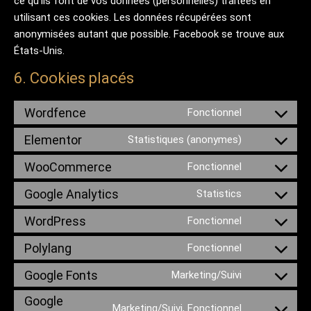
ce qu’ils font de vos données (personnelles) traitées en
utilisant ces cookies. Les données récupérées sont
anonymisées autant que possible. Facebook se trouve aux
États-Unis.
6. Cookies placés
Wordfence
Fonctionnel
Consent to s
Elementor
Statistiques (anonymes)
Consent to s
WooCommerce
Fonctionnel
Consent to 
Google Analytics
Statistics
Consent to s
WordPress
Fonctionnel
Consent to s
Polylang
Fonctionnel
Consent to se
Google Fonts
Marketing/Suivi
Consent to s
Google
Marketing/Suivi, Fonctionnel